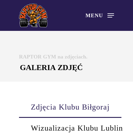
Skip
to
MENU
main
content
RAPTOR GYM na zdjęciach.
GALERIA ZDJĘĆ
Zdjęcia Klubu Biłgoraj
Wizualizacja Klubu Lublin