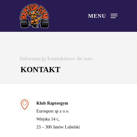
Skip
to
MENU
main
content
Informację kontaktowe do nas.
KONTAKT
Klub Raptorgym
Eurosport sp z o.o.
Wiejska 14 c,
23 – 300 Janów Lubelski